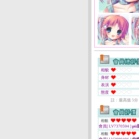
相貌
身材
表演
態度
註﹕最高值 5分
相貌
會員[ LV7370594 ]
pii
相貌