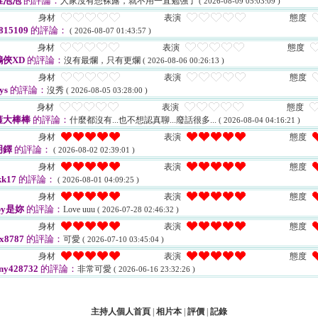
稚泡泡
的評論：
人家沒有想裸露，就不用一直勉強了
( 2026-08-09 05:03:09 )
身材
表演
態度
815109
的評論：
( 2026-08-07 01:43:57 )
身材
表演
態度
俠XD
的評論：
沒有最爛，只有更爛
( 2026-08-06 00:26:13 )
身材
表演
態度
ys
的評論：
沒秀
( 2026-08-05 03:28:00 )
身材
表演
態度
箍大棒棒
的評論：
什麼都沒有...也不想認真聊...廢話很多...
( 2026-08-04 04:16:21 )
身材
表演
態度
明鐸
的評論：
( 2026-08-02 02:39:01 )
身材
表演
態度
k17
的評論：
( 2026-08-01 04:09:25 )
身材
表演
態度
by是妳
的評論：
Love uuu
( 2026-07-28 02:46:32 )
身材
表演
態度
x8787
的評論：
可愛
( 2026-07-10 03:45:04 )
身材
表演
態度
ny428732
的評論：
非常可愛
( 2026-06-16 23:32:26 )
主持人個人首頁
|
相片本
|
評價
|
記錄