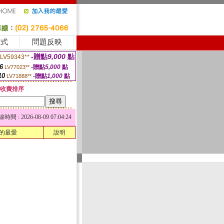
方式
問題反映
-贈點
9,000
點
LV59343**
6
-贈點
5,000
點
LV77023**
10
-贈點
1,000
點
LV71888**
收費排序
 : 2026-08-09 07:04:24
的最愛
說明