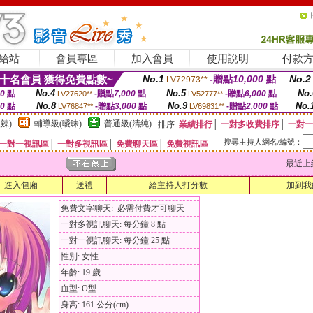
給站
會員專區
加入會員
使用說明
付款
十名會員 獲得免費點數~
No.1
-贈點
10,000
點
No.2
LV72973**
No.4
No.5
No.
00
點
-贈點
7,000
點
-贈點
6,000
點
LV27620**
LV52777**
No.8
No.9
No.
00
點
-贈點
3,000
點
-贈點
2,000
點
LV76847**
LV69831**
辣)
輔導級(曖昧)
普通級(清純)
排序
業績排行
│
一對多收費排序
│
一對一
搜尋主持人網名/編號：
一對一視訊區
│
一對多視訊區
│
免費聊天區
│
免費視訊區
最近上線時間
進入包廂
送禮
給主持人打分數
加到我
免費文字聊天: 必需付費才可聊天
一對多視訊聊天: 每分鐘 8 點
一對一視訊聊天: 每分鐘 25 點
性別: 女性
年齡: 19 歲
血型: O型
身高: 161 公分(cm)