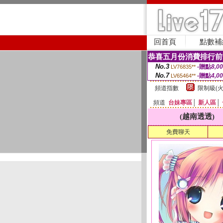
回首頁
點數補
恭喜五月份消費排行前
No.3
-贈點
8,0
LV76835**
No.7
-贈點
4,0
LV65464**
頻道指數
限制級(火
頻道
台妹專區
│
新人區
│
(越南透透)
免費聊天